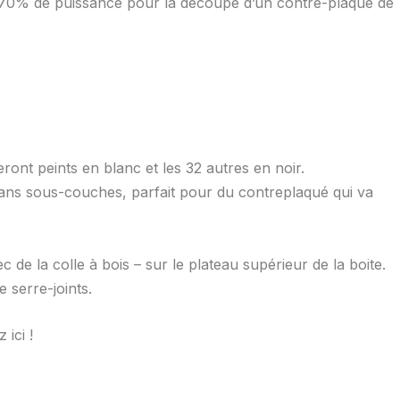
et 70% de puissance pour la découpe d’un contre-plaqué de
ront peints en blanc et les 32 autres en noir.
e sans sous-couches, parfait pour du contreplaqué qui va
c de la colle à bois – sur le plateau supérieur de la boite.
e serre-joints.
ici !