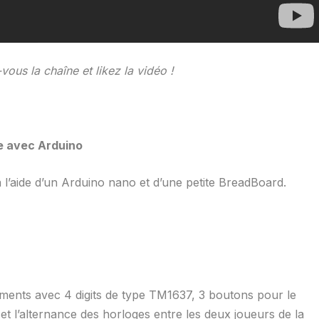
us la chaîne et likez la vidéo !
ue avec Arduino
à l’aide d’un Arduino nano et d’une petite BreadBoard.
egments avec 4 digits de type TM1637, 3 boutons pour le
e et l’alternance des horloges entre les deux joueurs de la