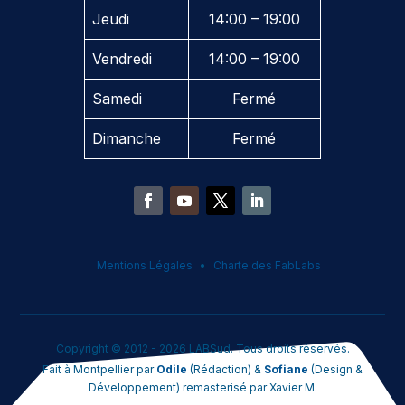
Jeudi
14:00 – 19:00
Vendredi
14:00 – 19:00
Samedi
Fermé
Dimanche
Fermé
Mentions Légales
Charte des FabLabs
Copyright © 2012 - 2026 LABSud. Tous droits réservés.
Fait à Montpellier par
Odile
(Rédaction) &
Sofiane
(Design &
Développement) remasterisé par Xavier M.