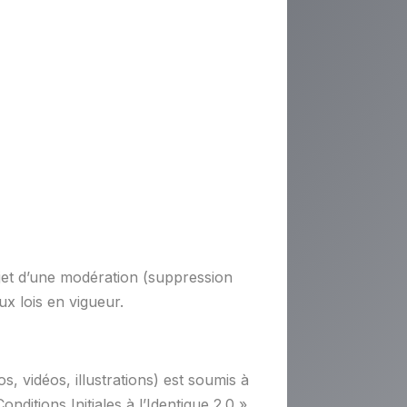
objet d’une modération (suppression
x lois en vigueur.
, vidéos, illustrations) est soumis à
ditions Initiales à l’Identique 2.0 »