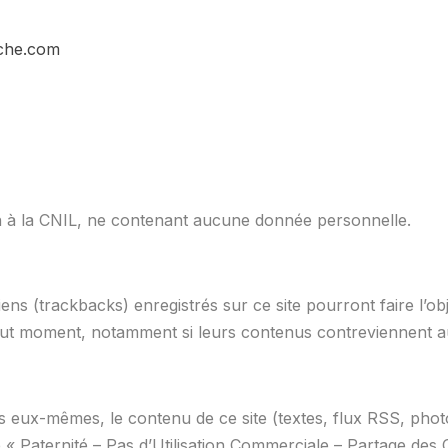
che.com
tion à la CNIL, ne contenant aucune donnée personnelle.
liens (trackbacks) enregistrés sur ce site pourront faire l’
tout moment, notamment si leurs contenus contreviennent au
s eux-mêmes, le contenu de ce site (textes, flux RSS, photos
Paternité – Pas d’Utilisation Commerciale – Partage des Con