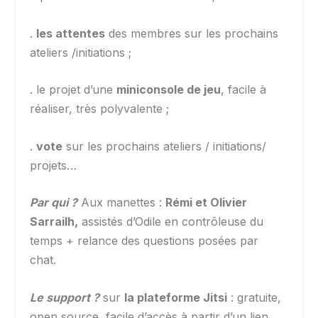
.
les attentes
des membres sur les prochains
ateliers /initiations ;
. le projet d’une
miniconsole de jeu
, facile à
réaliser, très polyvalente ;
.
vote
sur les prochains ateliers / initiations/
projets…
Par qui ?
Aux manettes :
Rémi et Olivier
Sarrailh,
assistés d’Odile en contrôleuse du
temps + relance des questions posées par
chat.
Le support ?
sur
la plateforme Jitsi
: gratuite,
open source, facile d’accès à partir d’un lien