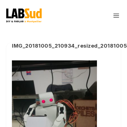
IMG_20181005_210934_resized_2018100