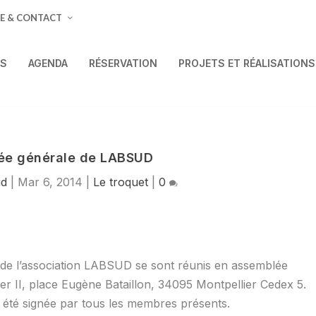
E & CONTACT
ÉS
AGENDA
RÉSERVATION
PROJETS ET RÉALISATIONS
ée générale de LABSUD
ud
|
Mar 6, 2014
|
Le troquet
|
0
 de l’association LABSUD se sont réunis en assemblée
lier II, place Eugène Bataillon, 34095 Montpellier Cedex 5.
 a été signée par tous les membres présents.