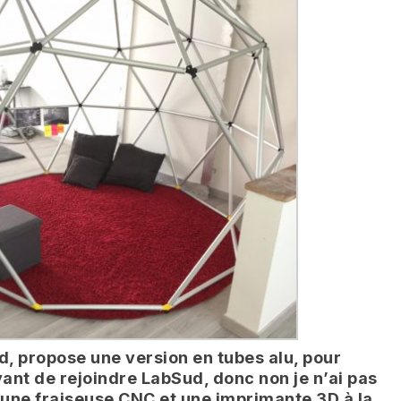
, propose une version en tubes alu, pour
avant de rejoindre LabSud, donc non je n’ai pas
i une fraiseuse CNC et une imprimante 3D à la