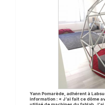
Yann Pomarède, adhérent à Labsud
information : « J’ai fait ce dôme 
utilisé de machines du fablab. J’a