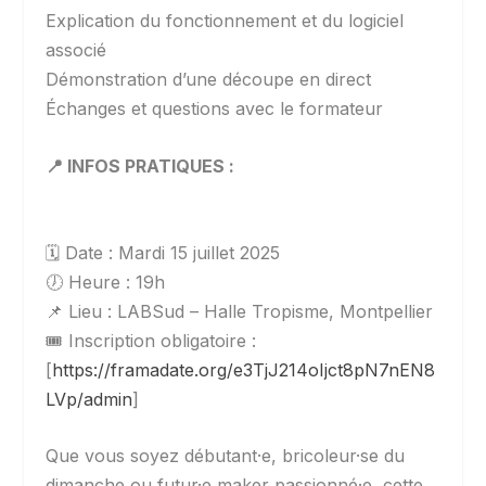
Explication du fonctionnement et du logiciel
associé
Démonstration d’une découpe en direct
Échanges et questions avec le formateur
📍 INFOS PRATIQUES :
🗓 Date : Mardi 15 juillet 2025
🕖 Heure : 19h
📌 Lieu : LABSud – Halle Tropisme, Montpellier
🎟 Inscription obligatoire :
[
https://framadate.org/e3TjJ214oIjct8pN7nEN8
LVp/admin
]
Que vous soyez débutant·e, bricoleur·se du
dimanche ou futur·e maker passionné·e, cette