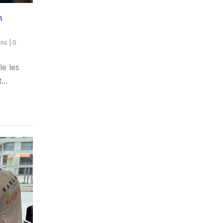
n
ons
|
0
e les
..