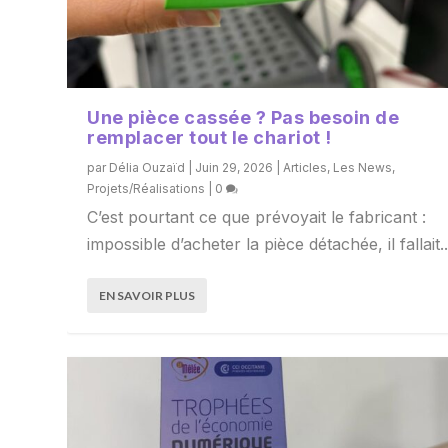
Une pièce cassée ? Pas besoin de
remplacer tout le chariot !
par
Délia Ouzaïd
|
Juin 29, 2026
|
Articles
,
Les News
,
Projets/Réalisations
|
0
C’est pourtant ce que prévoyait le fabricant :
impossible d’acheter la pièce détachée, il fallait..
EN SAVOIR PLUS