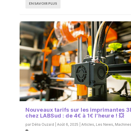
EN SAVOIR PLUS
Nouveaux tarifs sur les imprimantes 3
chez LABSud : de 4€ à 1€ l’heure ! 💥
par
Délia Ouzaïd
|
Août 6, 2025
|
Articles
,
Les News
,
Machine