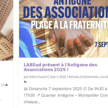
LABSud présent à l’Antigone des
Associations 2025 !
par
Délia Ouzaïd
|
Sep 1, 2025
|
Articles
,
Evènements
,
Les 
s
|
0
📅 Dimanche 7 septembre 2025 🕘 De 9h30 à
17h30 📍 Quartier Antigone – Montpellier C
.
chaque...