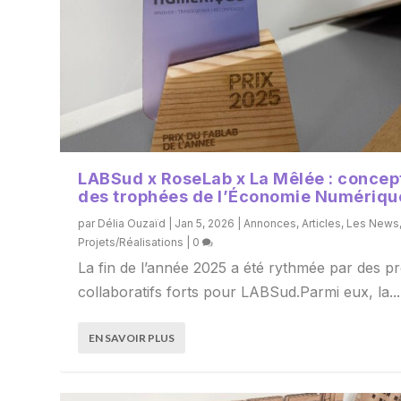
LABSud x RoseLab x La Mêlée : concep
des trophées de l’Économie Numériqu
par
Délia Ouzaïd
|
Jan 5, 2026
|
Annonces
,
Articles
,
Les News
Projets/Réalisations
|
0
La fin de l’année 2025 a été rythmée par des pr
collaboratifs forts pour LABSud.Parmi eux, la...
EN SAVOIR PLUS