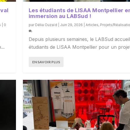
ival
Les étudiants de LISAA Montpellier e
immersion au LABSud !
s
|
0
par
Délia Ouzaïd
|
Juin 29, 2026
|
Articles
,
Projets/Réalisati
Depuis plusieurs semaines, le LABSud accueill
...
étudiants de LISAA Montpellier pour un projet.
EN SAVOIR PLUS