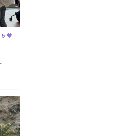
 5 💚
..