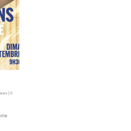
News
|
0
omme