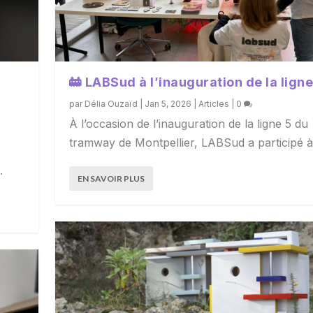
🚋 LABSud à l’inauguration de la ligne
par
Délia Ouzaïd
|
Jan 5, 2026
|
Articles
|
0
À l’occasion de l’inauguration de la ligne 5 du
tramway de Montpellier, LABSud a participé à.
.
EN SAVOIR PLUS