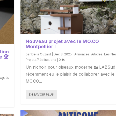
Nouveau projet avec le MO.CO
Montpellier 🫟
tion
par
Délia Ouzaïd
|
Déc 8, 2025
|
Annonces
,
Articles
,
Les Ne
e 🏆
Projets/Réalisations
|
0
,
Un nichoir pour oiseaux moderne 🏡 LABSud
récemment eu le plaisir de collaborer avec le
ojets
MO.CO...
EN SAVOIR PLUS