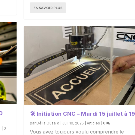
EN SAVOIR PLUS
D
🛠 Initiation CNC – Mardi 15 juillet à 1
par
Délia Ouzaïd
|
Juil 10, 2025
|
Articles
|
0
s
|
0
Vous avez toujours voulu comprendre le