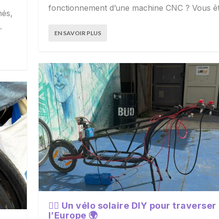
fonctionnement d’une machine CNC ? Vous ête
nés,
.
EN SAVOIR PLUS
🚴‍♂ Un vélo solaire DIY pour traverser
l’Europe 🌍