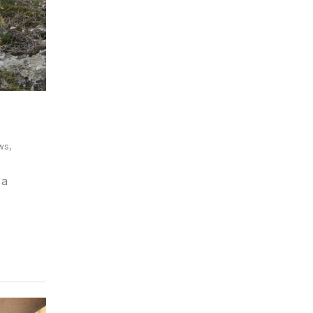
ws
,
 a