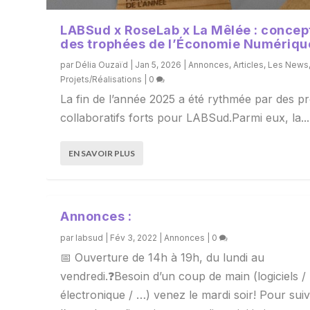
LABSud x RoseLab x La Mêlée : concep
des trophées de l’Économie Numériqu
par
Délia Ouzaïd
|
Jan 5, 2026
|
Annonces
,
Articles
,
Les News
Projets/Réalisations
|
0
La fin de l’année 2025 a été rythmée par des pr
collaboratifs forts pour LABSud.Parmi eux, la...
EN SAVOIR PLUS
Annonces :
par
labsud
|
Fév 3, 2022
|
Annonces
|
0
📅 Ouverture de 14h à 19h, du lundi au
vendredi.❓Besoin d’un coup de main (logiciels /
électronique / …) venez le mardi soir! Pour sui