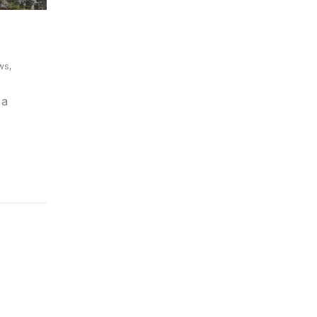
ws
,
 a