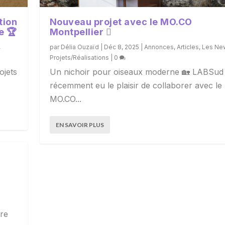
tion
Nouveau projet avec le MO.CO
e 🏆
Montpellier 🫟
,
par
Délia Ouzaïd
|
Déc 8, 2025
|
Annonces
,
Articles
,
Les Ne
Projets/Réalisations
|
0
ojets
Un nichoir pour oiseaux moderne 🏡 LABSud
récemment eu le plaisir de collaborer avec le
MO.CO...
EN SAVOIR PLUS
vre