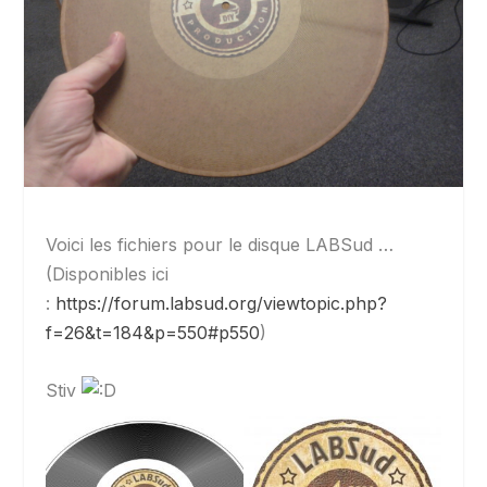
Voici les fichiers pour le disque LABSud …
(Disponibles ici
:
https://forum.labsud.org/viewtopic.php?
f=26&t=184&p=550#p550
)
Stiv