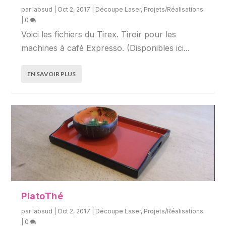
par
labsud
|
Oct 2, 2017
|
Découpe Laser
,
Projets/Réalisations
|
0
Voici les fichiers du Tirex. Tiroir pour les
machines à café Expresso. (Disponibles ici...
EN SAVOIR PLUS
PlatoThé
par
labsud
|
Oct 2, 2017
|
Découpe Laser
,
Projets/Réalisations
|
0