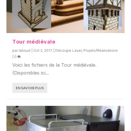
Tour médiévale
par
labsud
|
Oct 2, 2017
|
Découpe Laser
,
Projets/Réalisations
|
0
Voici les fichiers de la Tour médiévale.
(Disponibles ici...
EN SAVOIR PLUS