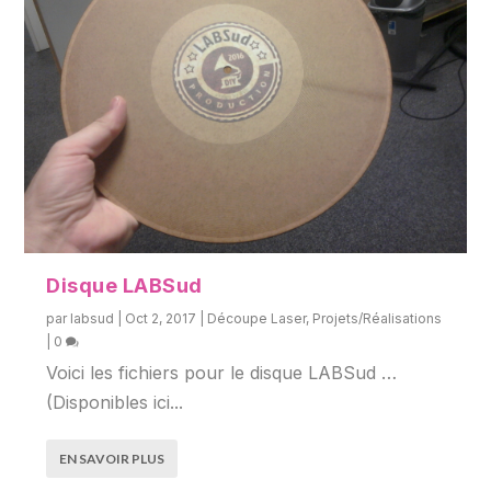
Disque LABSud
par
labsud
|
Oct 2, 2017
|
Découpe Laser
,
Projets/Réalisations
|
0
Voici les fichiers pour le disque LABSud …
(Disponibles ici...
EN SAVOIR PLUS