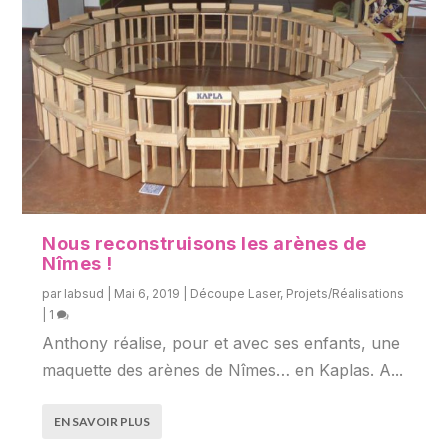
Nous reconstruisons les arènes de
Nîmes !
par
labsud
|
Mai 6, 2019
|
Découpe Laser
,
Projets/Réalisations
|
1
Anthony réalise, pour et avec ses enfants, une
maquette des arènes de Nîmes… en Kaplas. A...
EN SAVOIR PLUS