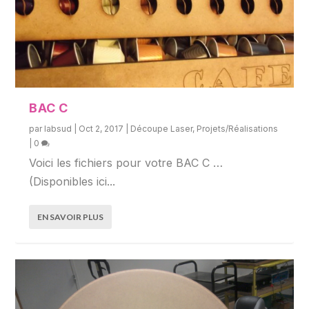
BAC C
par
labsud
|
Oct 2, 2017
|
Découpe Laser
,
Projets/Réalisations
|
0
Voici les fichiers pour votre BAC C …
(Disponibles ici...
EN SAVOIR PLUS