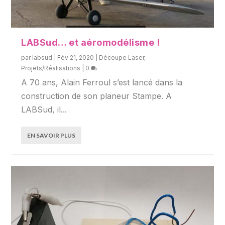
LABSud… et aéromodélisme !
par
labsud
|
Fév 21, 2020
|
Découpe Laser
,
Projets/Réalisations
|
0
A 70 ans, Alain Ferroul s’est lancé dans la
construction de son planeur Stampe. A
LABSud, il...
EN SAVOIR PLUS