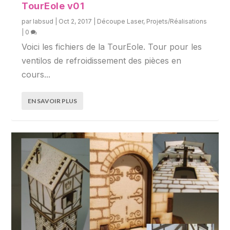
TourEole v01
par
labsud
|
Oct 2, 2017
|
Découpe Laser
,
Projets/Réalisations
|
0
Voici les fichiers de la TourEole. Tour pour les
ventilos de refroidissement des pièces en
cours...
EN SAVOIR PLUS