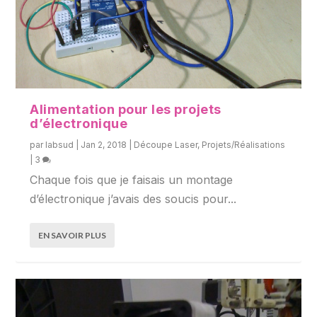
Alimentation pour les projets
d’électronique
par
labsud
|
Jan 2, 2018
|
Découpe Laser
,
Projets/Réalisations
|
3
Chaque fois que je faisais un montage
d’électronique j’avais des soucis pour...
EN SAVOIR PLUS