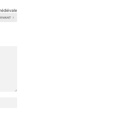
édiévale
UIVANT