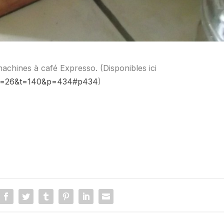
 machines à café Expresso. (Disponibles ici
hp?f=26&t=140&p=434#p434
)