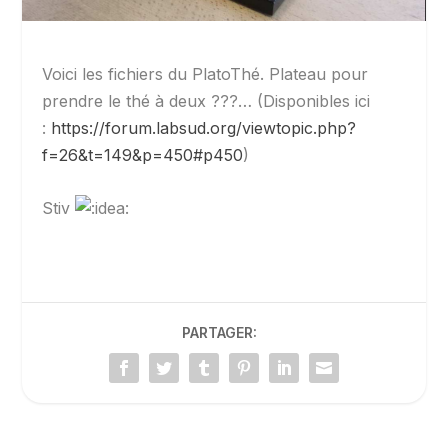
Voici les fichiers du PlatoThé. Plateau pour
prendre le thé à deux ???… (Disponibles ici
:
https://forum.labsud.org/viewtopic.php?
f=26&t=149&p=450#p450
)
Stiv
PARTAGER: