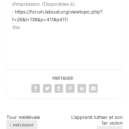
d’impression. (Disponibles ici
:
https://forum.labsud.org/viewtopic.php?
f=26&t=138&p=411#p411
)
Stiv
PARTAGER:
Tour médiévale
L’apprenti luthier et son
1er violon
PRÉCÉDENT