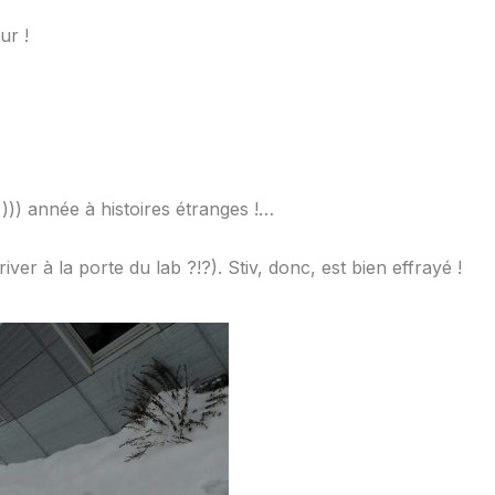
ur !
=))) année à histoires étranges !…
river à la porte du lab ?!?). Stiv, donc, est bien effrayé !