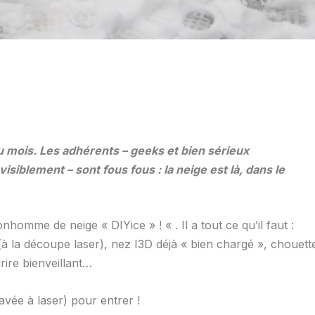
du mois. Les adhérents – geeks et bien sérieux
isiblement – sont fous fous : la neige est là, dans le
homme de neige « DIYice » ! « . Il a tout ce qu’il faut :
é (à la découpe laser), nez I3D déjà « bien chargé », chouett
rire bienveillant…
ravée à laser) pour entrer !