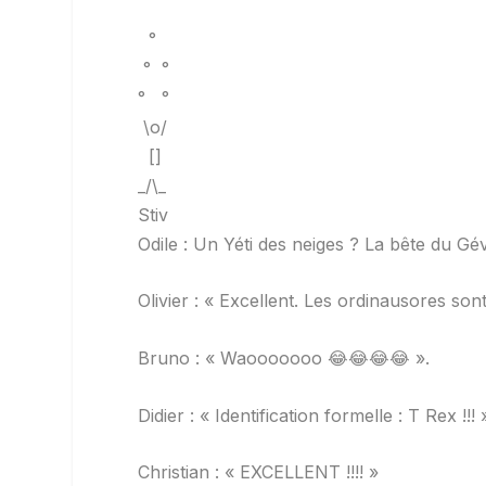
°
° °
° °
\o/
[]
_/\_
Stiv
Odile : Un Yéti des neiges ? La bête du Gé
Olivier : « Excellent. Les ordinausores son
Bruno : « Waooooooo 😂😂😂😂 ».
Didier : « Identification formelle : T Rex !!! 
Christian : « EXCELLENT !!!! »