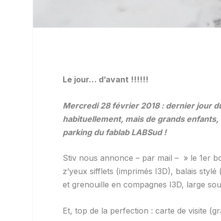
Le jour… d’avant !!!!!!
Mercredi 28 février 2018 : dernier jour 
habituellement, mais de grands enfants, v
parking du fablab LABSud !
Stiv nous annonce – par mail – » le 1er bon
z’yeux sifflets (imprimés I3D), balais styl
et grenouille en compagnes I3D, large sou
Et, top de la perfection : carte de visite (g