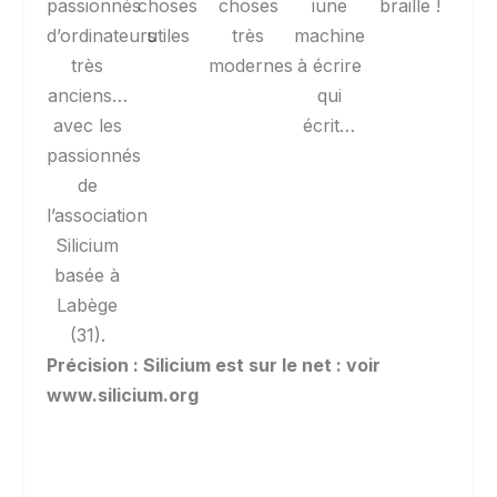
passionnés
choses
choses
iune
braille !
d’ordinateurs
utiles
très
machine
très
modernes
à écrire
anciens…
qui
avec les
écrit…
passionnés
de
l’association
Silicium
basée à
Labège
(31).
Précision : Silicium est sur le net : voir
www.silicium.org